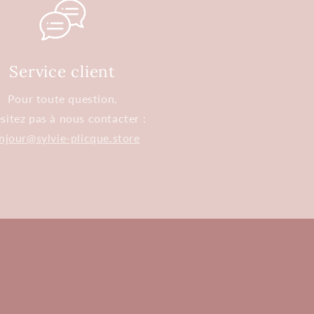
Service client
Pour toute question,
sitez pas à nous contacter :
njour@sylvie-plicque.store