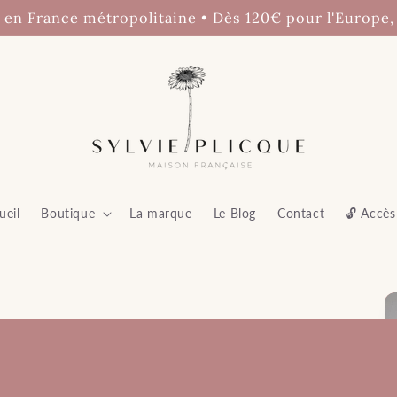
€ en France métropolitaine • Dès 120€ pour l'Europe,
ueil
Boutique
La marque
Le Blog
Contact
🔓 Accès