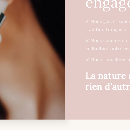
engag
✔︎ Nous garantissons
tradition française
✔︎ Nous sommes sur
en limitant notre em
✔︎ Nous travaillons 
La nature 
rien d'autr