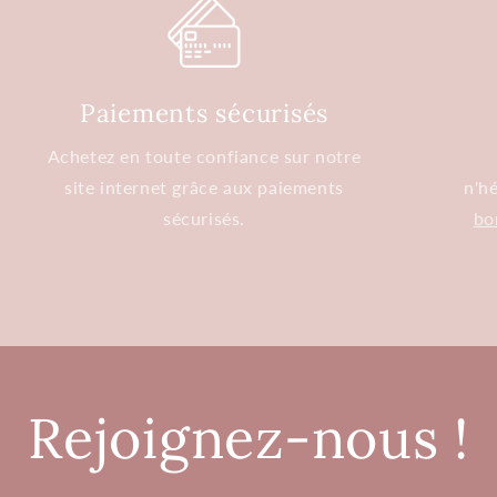
Paiements sécurisés
Achetez en toute confiance sur notre
site internet grâce aux paiements
n'hé
sécurisés.
bo
Rejoignez-nous !