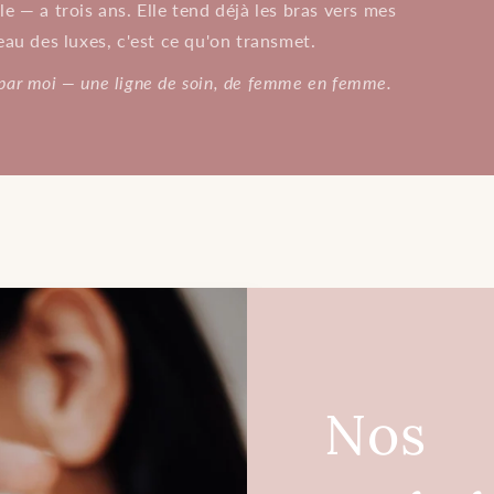
le — a trois ans. Elle tend déjà les bras vers mes
beau des luxes, c'est ce qu'on transmet.
 par moi — une ligne de soin, de femme en femme.
Nos