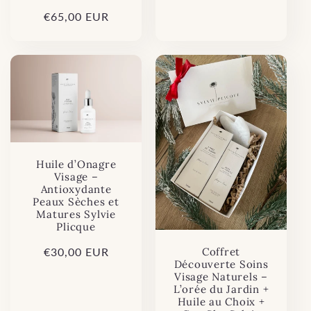
Prix
€65,00 EUR
habituel
Huile d’Onagre
Visage –
Antioxydante
Peaux Sèches et
Matures Sylvie
Plicque
Prix
€30,00 EUR
Coffret
Découverte Soins
habituel
Visage Naturels –
L’orée du Jardin +
Huile au Choix +