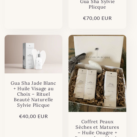
Gua Sha Sylvie
Plicque
Prix
€70,00 EUR
habituel
Gua Sha Jade Blanc
+ Huile Visage au
Choix – Rituel
Beauté Naturelle
Sylvie Plicque
Prix
€40,00 EUR
Coffret Peaux
habituel
Sèches et Matures
– Huile Onagre +