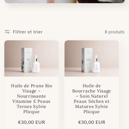
Filtrer et trier
8 produits
Huile de Prune Bio
Huile de
Visage –
Bourrache Visage
Nourrissante
– Soin Naturel
Vitamine E Peaux
Peaux Sèches et
Ternes Sylvie
Matures Sylvie
Plicque
Plicque
Prix
€30,00 EUR
Prix
€30,00 EUR
habituel
habituel