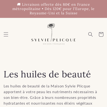
et
🚚 Livraison offerte dès 80€ en France
passer
métropolitaine • Dès 120€ pour l'Europe, le
au
Royaume-Uni et la Suisse
contenu
Panier
C
Les huiles de beauté
o
Les huiles de beauté de la Maison S
ylvie
P
licque
apportent à votre peau les nutriments nécessaires à
l
son bien-être. Grâce à leurs nombreuses propriétés
hydratantes et nourrissantes nos élixirs végétaux
l