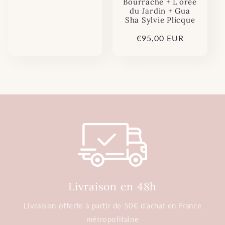
Bourrache + L’orée
du Jardin + Gua
Sha Sylvie Plicque
Prix
€95,00 EUR
habituel
Livraison en 48h
Livraison offerte à partir de 50€ d'achat en France
métropolitaine