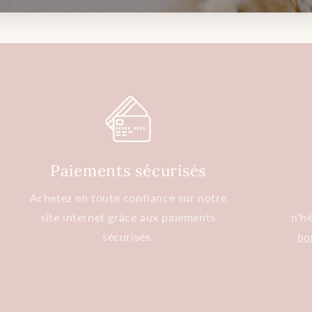
Paiements sécurisés
Achetez en toute confiance sur notre
site internet grâce aux paiements
n'hé
sécurisés.
bo