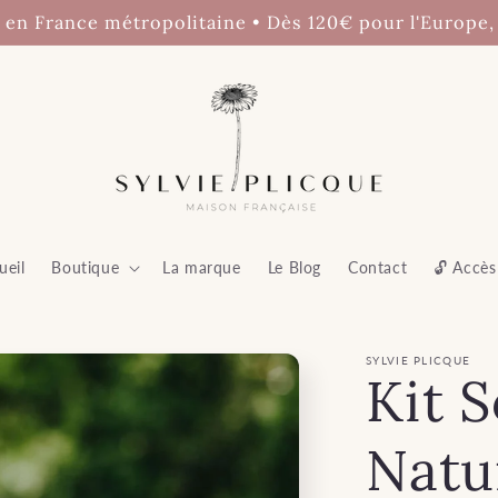
€ en France métropolitaine • Dès 120€ pour l'Europe,
ueil
Boutique
La marque
Le Blog
Contact
🔓 Accès
SYLVIE PLICQUE
Kit S
Natu