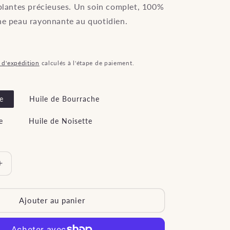
 plantes précieuses. Un soin complet, 100%
ne peau rayonnante au quotidien.
s d'expédition
calculés à l'étape de paiement.
e
Huile de Bourrache
e
Huile de Noisette
Augmenter
la
quantité
de
Ajouter au panier
Kit
Soin