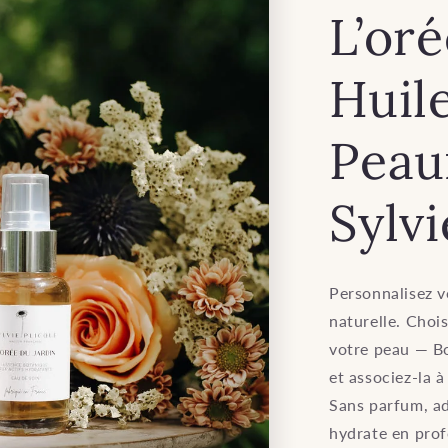
L’oré
Huil
Peau
Sylvi
Personnalisez v
naturelle. Chois
votre peau — B
et associez-la 
Sans parfum, ad
hydrate en profo