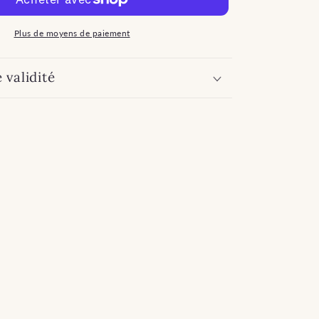
Visage
Naturel
–
Plus de moyens de paiement
Essence
L’orée
 validité
du
Jardin
+
Huile
au
Choix
Peaux
Sensibles
Sylvie
Plicque