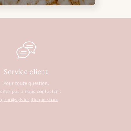
Service client
Pour toute question,
sitez pas à nous contacter :
njour@sylvie-plicque.store